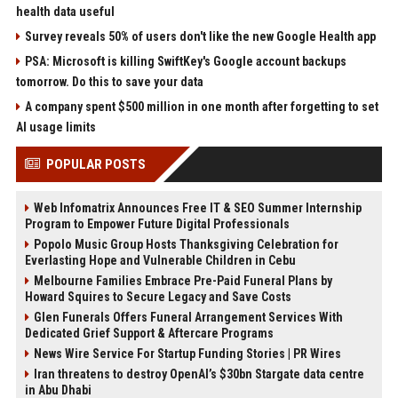
health data useful
Survey reveals 50% of users don't like the new Google Health app
PSA: Microsoft is killing SwiftKey's Google account backups
tomorrow. Do this to save your data
A company spent $500 million in one month after forgetting to set
AI usage limits
POPULAR POSTS
Web Infomatrix Announces Free IT & SEO Summer Internship
Program to Empower Future Digital Professionals
Popolo Music Group Hosts Thanksgiving Celebration for
Everlasting Hope and Vulnerable Children in Cebu
Melbourne Families Embrace Pre-Paid Funeral Plans by
Howard Squires to Secure Legacy and Save Costs
Glen Funerals Offers Funeral Arrangement Services With
Dedicated Grief Support & Aftercare Programs
News Wire Service For Startup Funding Stories | PR Wires
Iran threatens to destroy OpenAI’s $30bn Stargate data centre
in Abu Dhabi