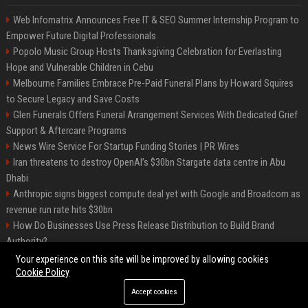
Web Infomatrix Announces Free IT & SEO Summer Internship Program to
Empower Future Digital Professionals
Popolo Music Group Hosts Thanksgiving Celebration for Everlasting
Hope and Vulnerable Children in Cebu
Melbourne Families Embrace Pre-Paid Funeral Plans by Howard Squires
to Secure Legacy and Save Costs
Glen Funerals Offers Funeral Arrangement Services With Dedicated Grief
Support & Aftercare Programs
News Wire Service For Startup Funding Stories | PR Wires
Iran threatens to destroy OpenAI’s $30bn Stargate data centre in Abu
Dhabi
Anthropic signs biggest compute deal yet with Google and Broadcom as
revenue run rate hits $30bn
How Do Businesses Use Press Release Distribution to Build Brand
Authority?
Vibe coding is flooding Apple’s App Store, and Apple is fighting back
Your experience on this site will be improved by allowing cookies
Cookie Policy
Accept cookies
©2026 BIP Charlotte. All right reserved.