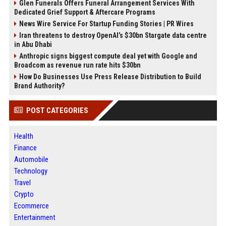
Glen Funerals Offers Funeral Arrangement Services With
Dedicated Grief Support & Aftercare Programs
News Wire Service For Startup Funding Stories | PR Wires
Iran threatens to destroy OpenAI’s $30bn Stargate data centre
in Abu Dhabi
Anthropic signs biggest compute deal yet with Google and
Broadcom as revenue run rate hits $30bn
How Do Businesses Use Press Release Distribution to Build
Brand Authority?
POST CATEGORIES
Health
Finance
Automobile
Technology
Travel
Crypto
Ecommerce
Entertainment