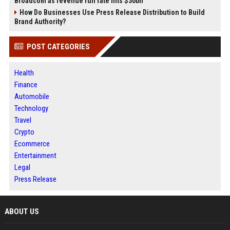
Broadcom as revenue run rate hits $30bn
How Do Businesses Use Press Release Distribution to Build
Brand Authority?
POST CATEGORIES
Health
Finance
Automobile
Technology
Travel
Crypto
Ecommerce
Entertainment
Legal
Press Release
ABOUT US