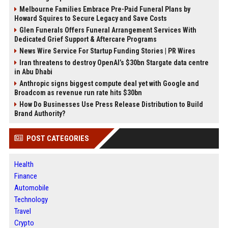
Melbourne Families Embrace Pre-Paid Funeral Plans by
Howard Squires to Secure Legacy and Save Costs
Glen Funerals Offers Funeral Arrangement Services With
Dedicated Grief Support & Aftercare Programs
News Wire Service For Startup Funding Stories | PR Wires
Iran threatens to destroy OpenAI’s $30bn Stargate data centre
in Abu Dhabi
Anthropic signs biggest compute deal yet with Google and
Broadcom as revenue run rate hits $30bn
How Do Businesses Use Press Release Distribution to Build
Brand Authority?
POST CATEGORIES
Health
Finance
Automobile
Technology
Travel
Crypto