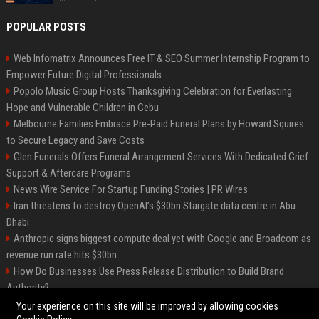
POPULAR POSTS
Web Infomatrix Announces Free IT & SEO Summer Internship Program to
Empower Future Digital Professionals
Popolo Music Group Hosts Thanksgiving Celebration for Everlasting
Hope and Vulnerable Children in Cebu
Melbourne Families Embrace Pre-Paid Funeral Plans by Howard Squires
to Secure Legacy and Save Costs
Glen Funerals Offers Funeral Arrangement Services With Dedicated Grief
Support & Aftercare Programs
News Wire Service For Startup Funding Stories | PR Wires
Iran threatens to destroy OpenAI’s $30bn Stargate data centre in Abu
Dhabi
Anthropic signs biggest compute deal yet with Google and Broadcom as
revenue run rate hits $30bn
How Do Businesses Use Press Release Distribution to Build Brand
Authority?
Vibe coding is flooding Apple’s App Store, and Apple is fighting back
Your experience on this site will be improved by allowing cookies