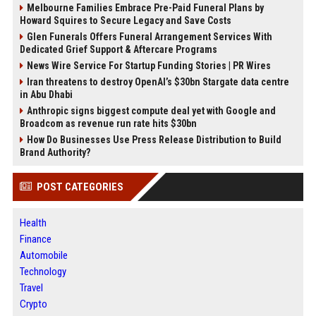
Melbourne Families Embrace Pre-Paid Funeral Plans by
Howard Squires to Secure Legacy and Save Costs
Glen Funerals Offers Funeral Arrangement Services With
Dedicated Grief Support & Aftercare Programs
News Wire Service For Startup Funding Stories | PR Wires
Iran threatens to destroy OpenAI’s $30bn Stargate data centre
in Abu Dhabi
Anthropic signs biggest compute deal yet with Google and
Broadcom as revenue run rate hits $30bn
How Do Businesses Use Press Release Distribution to Build
Brand Authority?
POST CATEGORIES
Health
Finance
Automobile
Technology
Travel
Crypto