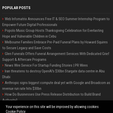
POPULAR POSTS
Web Infomatrix Announces Free IT & SEO Summer Internship Program to
Empower Future Digital Professionals
Popolo Music Group Hosts Thanksgiving Celebration for Everlasting
Hope and Vulnerable Children in Cebu
Melbourne Families Embrace Pre-Paid Funeral Plans by Howard Squires
to Secure Legacy and Save Costs
Glen Funerals Offers Funeral Arrangement Services With Dedicated Grief
Support & Aftercare Programs
News Wire Service For Startup Funding Stories | PR Wires
Iran threatens to destroy OpenAI’s $30bn Stargate data centre in Abu
Dhabi
Anthropic signs biggest compute deal yet with Google and Broadcom as
revenue run rate hits $30bn
How Do Businesses Use Press Release Distribution to Build Brand
Authority?
Vibe coding is flooding Apple’s App Store, and Apple is fighting back
Your experience on this site will be improved by allowing cookies
Cookie Policy