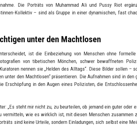
fnahme. Die Porträts von Muhammad Ali und Pussy Riot ergän
tinnen-Kollektiv – sind als Gruppe in einer dynamischen, fast cha
ächtigen unter den Machtlosen
nterscheidet, ist die Einbeziehung von Menschen ohne formelle
tografien von tibetischen Mönchen, schwer bewaffneten Polizi
Kuratoren nennen sie „Helden des Alltags“. Diese Bilder sollen – s
gen unter den Machtlosen“ präsentieren. Die Aufnahmen sind in den 
 die Erschöpfung in den Augen eines Polizisten, die Entschlossenhe
er: „Es steht mir nicht zu, zu beurteilen, ob jemand ein guter oder e
u vermitteln, wie es wirklich ist, mit diesen Menschen zusammen z
orträts sind keine Urteile, sondern Einladungen, sich selbst eine Me