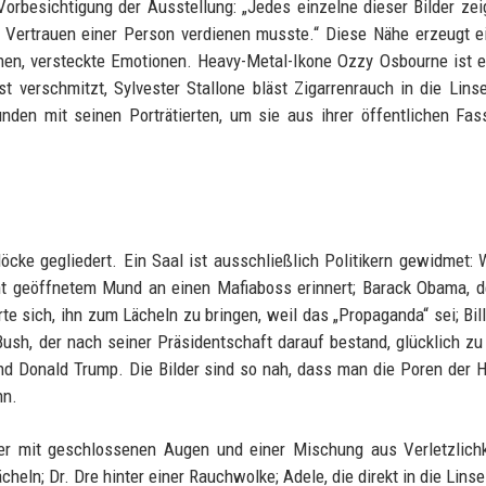
Vorbesichtigung der Ausstellung: „Jedes einzelne dieser Bilder zei
Vertrauen einer Person verdienen musste.“ Diese Nähe erzeugt e
nen, versteckte Emotionen. Heavy-Metal-Ikone Ozzy Osbourne ist 
st verschmitzt, Sylvester Stallone bläst Zigarrenrauch in die Lins
unden mit seinen Porträtierten, um sie aus ihrer öffentlichen Fa
öcke gegliedert. Ein Saal ist ausschließlich Politikern gewidmet: 
t geöffnetem Mund an einen Mafiaboss erinnert; Barack Obama, d
e sich, ihn zum Lächeln zu bringen, weil das „Propaganda“ sei; Bill
Bush, der nach seiner Präsidentschaft darauf bestand, glücklich zu
Donald Trump. Die Bilder sind so nah, dass man die Poren der H
nn.
der mit geschlossenen Augen und einer Mischung aus Verletzlich
heln; Dr. Dre hinter einer Rauchwolke; Adele, die direkt in die Linse