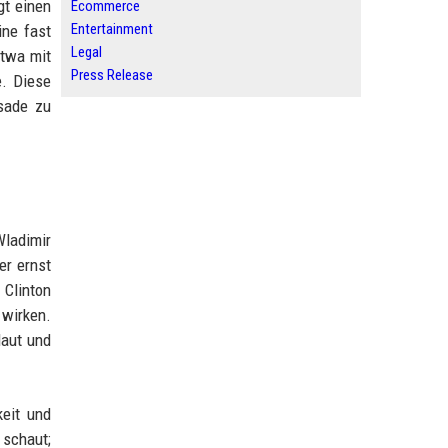
gt einen
Ecommerce
Entertainment
ine fast
Legal
etwa mit
Press Release
e. Diese
ssade zu
Wladimir
er ernst
 Clinton
 wirken.
aut und
keit und
 schaut;