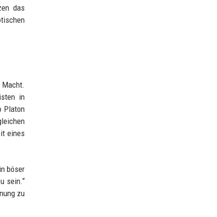
zen das
otischen
 Macht.
sten in
o Platon
gleichen
it eines
in böser
u sein.“
inung zu