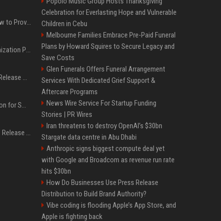
Popolo Music Group Hosts Thanksgiving
Celebration for Everlasting Hope and Vulnerable
AI Visibility Tracking: How to Prove Your PR Got Cited
Children in Cebu
Melbourne Families Embrace Pre-Paid Funeral
Plans by Howard Squires to Secure Legacy and
Generative Engine Optimization PR Starter Guide
Save Costs
Glen Funerals Offers Funeral Arrangement
How to Get Your Press Release Cited in Google AI Overviews
Services With Dedicated Grief Support &
Aftercare Programs
News Wire Service For Startup Funding
Press Release Distribution for Small Business Cheapest Path to Real Coverage
Stories | PR Wires
Iran threatens to destroy OpenAI’s $30bn
Affordable Crypto Press Release Distribution with Global Coverage
Stargate data centre in Abu Dhabi
Anthropic signs biggest compute deal yet
with Google and Broadcom as revenue run rate
hits $30bn
How Do Businesses Use Press Release
Distribution to Build Brand Authority?
Vibe coding is flooding Apple’s App Store, and
Apple is fighting back