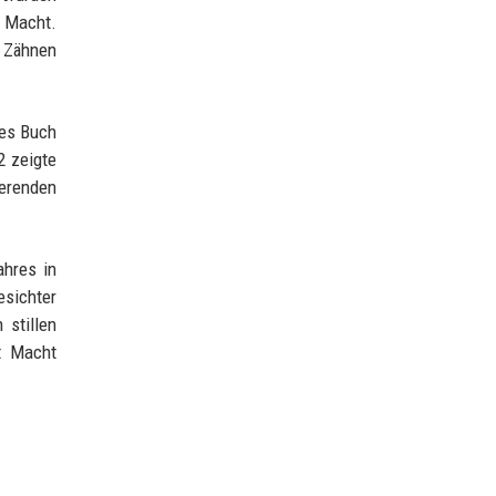
 Macht.
 Zähnen
nes Buch
2 zeigte
ierenden
ahres in
esichter
 stillen
t Macht