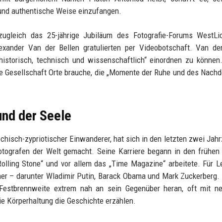
 und authentische Weise einzufangen.
ugleich das 25-jährige Jubiläum des Fotografie-Forums WestLic
xander Van der Bellen gratulierten per Videobotschaft. Van der
historisch, technisch und wissenschaftlich“ einordnen zu können
de Gesellschaft Orte brauche, die „Momente der Ruhe und des Nach
und der Seele
chisch-zypriotischer Einwanderer, hat sich in den letzten zwei Jah
fotografen der Welt gemacht. Seine Karriere begann in den frühen
olling Stone“ und vor allem das „Time Magazine“ arbeitete. Für L
inner – darunter Wladimir Putin, Barack Obama und Mark Zuckerberg.
m-Festbrennweite extrem nah an sein Gegenüber heran, oft mit n
ie Körperhaltung die Geschichte erzählen.