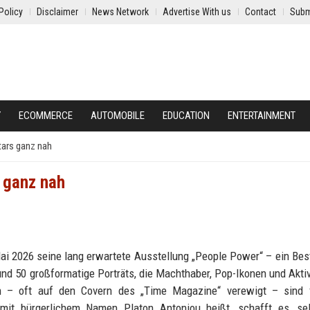
Policy
Disclaimer
News Network
Advertise With us
Contact
Subm
Y
ECOMMERCE
AUTOMOBILE
EDUCATION
ENTERTAINMENT
tars ganz nah
 ganz nah
 2026 seine lang erwartete Ausstellung „People Power“ – ein Bes
nd 50 großformatige Porträts, die Machthaber, Pop-Ikonen und Aktiv
en – oft auf den Covern des „Time Magazine“ verewigt – sind f
 mit bürgerlichem Namen Platon Antoniou heißt, schafft es, sel