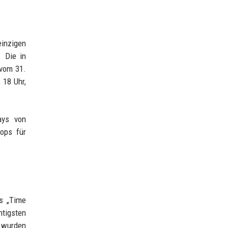
inzigen
. Die in
 vom 31.
 18 Uhr,
ays von
ops für
s „Time
tigsten
7 wurden