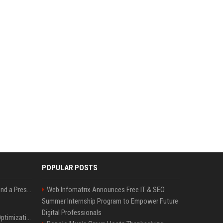
POPULAR POSTS
Best Day and Time to Send a Press Release for Media Pick Up
Web Infomatrix Announces Free IT & SEO
Summer Internship Program to Empower Future
Digital Professionals
Press Release SEO: 14 Optimizations That Actually Move Rankings