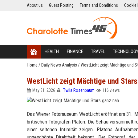
About us
Guest Posting
Terms and Conditions
Cookie 
HEALTH
FINANCE
TRAVEL
TECHNOLOG
Home
/
Daily News Analysis
/
WestLicht zeigt Mächtige und S
WestLicht zeigt Mächtige und Stars
May 31, 2026
Twila Rosenbaum
116 views
Das Wiener Fotomuseum WestLicht eröffnet am 31. Mai
britischen Fotografen Platon. Die Schau versammelt ru
einer seltenen Intimität zeigen. Platons Aufnahm
ungeschönte Direktheit bekannt. Der Fotograf, der