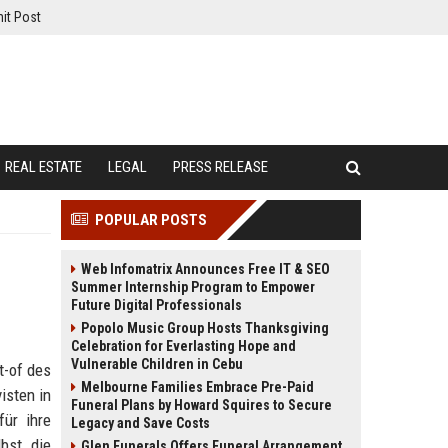
it Post
REAL ESTATE
LEGAL
PRESS RELEASE
POPULAR POSTS
Web Infomatrix Announces Free IT & SEO
Summer Internship Program to Empower
Future Digital Professionals
Popolo Music Group Hosts Thanksgiving
Celebration for Everlasting Hope and
Vulnerable Children in Cebu
t-of des
Melbourne Families Embrace Pre-Paid
isten in
Funeral Plans by Howard Squires to Secure
ür ihre
Legacy and Save Costs
bst die
Glen Funerals Offers Funeral Arrangement