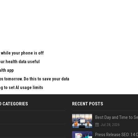
 while your phone is off
ur health data useful
alth app
ps tomorrow. Do this to save your data
g to set AI usage limits
D CATEGORIES
RECENT POSTS
Jul 28, 2026