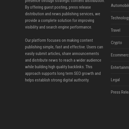
presence through strategic content distribution.
Automobil
By offering guest posting, press release
distribution and news publishing services, we
Technolog
provide a complete solution for improving
visibility and search engine performance.
Travel
Our platform focuses on making content
Crypto
publishing simple, fast and effective. Users can
easily submit articles, share announcements
Ecommerc
and distribute news to reach a wider audience
while building high quality backlinks. This
Entertainm
approach supports long term SEO growth and
Legal
helps establish strong digital authority.
Press Rele