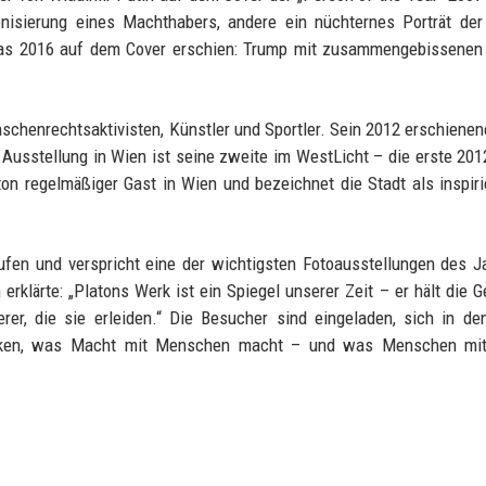
nisierung eines Machthabers, andere ein nüchternes Porträt der
 das 2016 auf dem Cover erschien: Trump mit zusammengebissenen
nschenrechtsaktivisten, Künstler und Sportler. Sein 2012 erschiene
e Ausstellung in Wien ist seine zweite im WestLicht – die erste 201
aton regelmäßiger Gast in Wien und bezeichnet die Stadt als inspir
fen und verspricht eine der wichtigsten Fotoausstellungen des J
rklärte: „Platons Werk ist ein Spiegel unserer Zeit – er hält die G
rer, die sie erleiden.“ Die Besucher sind eingeladen, sich in den
enken, was Macht mit Menschen macht – und was Menschen mi