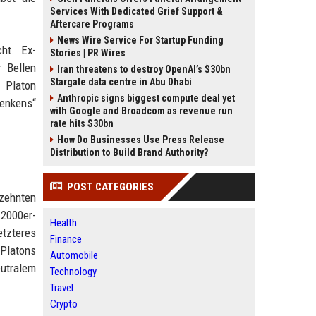
Services With Dedicated Grief Support &
Aftercare Programs
News Wire Service For Startup Funding
ht. Ex-
Stories | PR Wires
 Bellen
Iran threatens to destroy OpenAI’s $30bn
Stargate data centre in Abu Dhabi
. Platon
Anthropic signs biggest compute deal yet
denkens“
with Google and Broadcom as revenue run
rate hits $30bn
How Do Businesses Use Press Release
Distribution to Build Brand Authority?
POST CATEGORIES
rzehnten
 2000er-
Health
etzteres
Finance
 Platons
Automobile
eutralem
Technology
Travel
Crypto