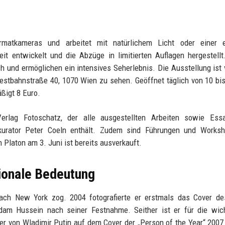
ormatkameras und arbeitet mit natürlichem Licht oder einer e
it entwickelt und die Abzüge in limitierten Auflagen hergestellt
h und ermöglichen ein intensives Seherlebnis. Die Ausstellung ist
tbahnstraße 40, 1070 Wien zu sehen. Geöffnet täglich von 10 bis
äßigt 8 Euro.
erlag Fotoschatz, der alle ausgestellten Arbeiten sowie Ess
skurator Peter Coeln enthält. Zudem sind Führungen und Worksh
Platon am 3. Juni ist bereits ausverkauft.
ionale Bedeutung
nach New York zog. 2004 fotografierte er erstmals das Cover de
dam Hussein nach seiner Festnahme. Seither ist er für die wich
der von Wladimir Putin auf dem Cover der „Person of the Year“ 200