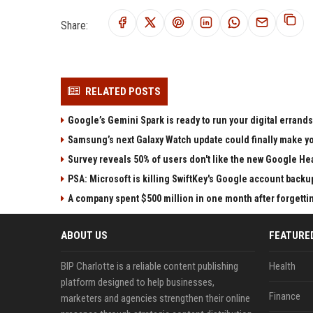
Share:
RELATED POSTS
Google’s Gemini Spark is ready to run your digital errands
Samsung’s next Galaxy Watch update could finally make yo
Survey reveals 50% of users don't like the new Google He
PSA: Microsoft is killing SwiftKey's Google account backu
A company spent $500 million in one month after forgettin
ABOUT US
FEATURE
BIP Charlotte is a reliable content publishing
Health
platform designed to help businesses,
Finance
marketers and agencies strengthen their online