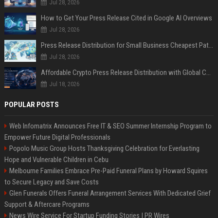
Jul 28, 2026
How to Get Your Press Release Cited in Google AI Overviews
Jul 28, 2026
Press Release Distribution for Small Business Cheapest Path to Real Coverage
Jul 28, 2026
Affordable Crypto Press Release Distribution with Global Coverage
Jul 18, 2026
POPULAR POSTS
Web Infomatrix Announces Free IT & SEO Summer Internship Program to
Empower Future Digital Professionals
Popolo Music Group Hosts Thanksgiving Celebration for Everlasting
Hope and Vulnerable Children in Cebu
Melbourne Families Embrace Pre-Paid Funeral Plans by Howard Squires
to Secure Legacy and Save Costs
Glen Funerals Offers Funeral Arrangement Services With Dedicated Grief
Support & Aftercare Programs
News Wire Service For Startup Funding Stories | PR Wires