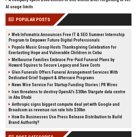
AI usage limits
POPULAR POSTS
Web Infomatrix Announces Free IT & SEO Summer Internship
Program to Empower Future Digital Professionals
Popolo Music Group Hosts Thanksgiving Celebration for
Everlasting Hope and Vulnerable Children in Cebu
Melbourne Families Embrace Pre-Paid Funeral Plans by
Howard Squires to Secure Legacy and Save Costs
Glen Funerals Offers Funeral Arrangement Services With
Dedicated Grief Support & Aftercare Programs
News Wire Service For Startup Funding Stories | PR Wires
Iran threatens to destroy OpenAI’s $30bn Stargate data centre
in Abu Dhabi
Anthropic signs biggest compute deal yet with Google and
Broadcom as revenue run rate hits $30bn
How Do Businesses Use Press Release Distribution to Build
Brand Authority?