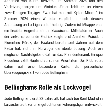
Abschied von Karim Benzema im Sommer 2023 und den
Verletzungssorgen um Vinícius Júnior fehlt es an einem
zuverlässigen Torjäger. Zwar hat man mit Kylian Mbappé im
Sommer 2024 einen Weltstar verpflichtet, doch dessen
Anpassung an La Liga verlief holprig. Zudem ist Mbappé eher
ein flexibler Angreifer als ein klassischer Mittelstürmer. Auch
der vielversprechende Endrick zeigte erst Ansätze. Präsident
Florentino Pérez, der Haaland bereits seit Jahren auf dem
Radar hat, sieht im Norweger die ideale Lösung. Auch ein
möglicher Nachfolgekandidat für das Präsidentenamt, Enrique
Riquelme, zählt Haaland zu seinen Prioritäten. Der Klub setzt
daher auf eine besondere Karte: die persönliche
Überzeugungskraft von Jude Bellingham.
Bellinghams Rolle als Lockvogel
Jude Bellingham, erst 22 Jahre alt, hat sich bei Real Madrid in
kürzester Zeit zur unangefochtenen Führungsfigur entwickelt.