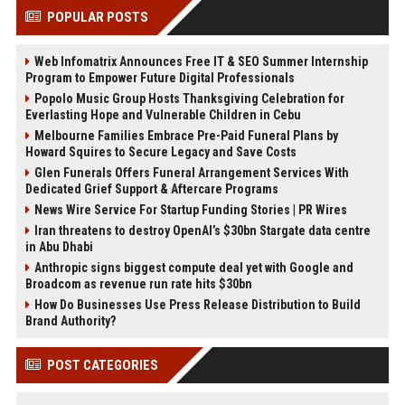
POPULAR POSTS
Web Infomatrix Announces Free IT & SEO Summer Internship
Program to Empower Future Digital Professionals
Popolo Music Group Hosts Thanksgiving Celebration for
Everlasting Hope and Vulnerable Children in Cebu
Melbourne Families Embrace Pre-Paid Funeral Plans by
Howard Squires to Secure Legacy and Save Costs
Glen Funerals Offers Funeral Arrangement Services With
Dedicated Grief Support & Aftercare Programs
News Wire Service For Startup Funding Stories | PR Wires
Iran threatens to destroy OpenAI’s $30bn Stargate data centre
in Abu Dhabi
Anthropic signs biggest compute deal yet with Google and
Broadcom as revenue run rate hits $30bn
How Do Businesses Use Press Release Distribution to Build
Brand Authority?
POST CATEGORIES