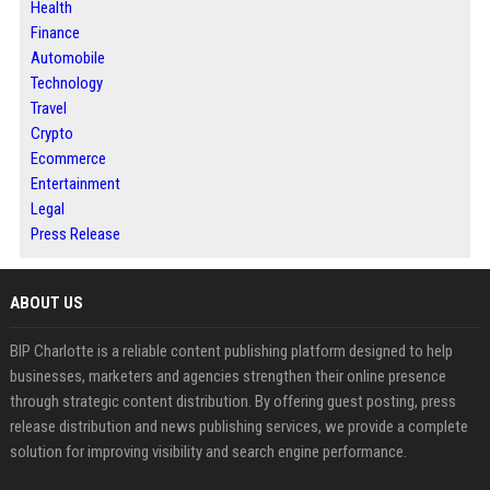
Health
Finance
Automobile
Technology
Travel
Crypto
Ecommerce
Entertainment
Legal
Press Release
ABOUT US
BIP Charlotte is a reliable content publishing platform designed to help
businesses, marketers and agencies strengthen their online presence
through strategic content distribution. By offering guest posting, press
release distribution and news publishing services, we provide a complete
solution for improving visibility and search engine performance.