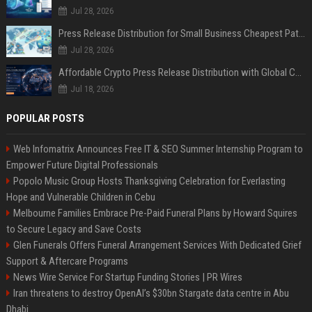
Jul 28, 2026
Press Release Distribution for Small Business Cheapest Path to Real Coverage
Jul 28, 2026
Affordable Crypto Press Release Distribution with Global Coverage
Jul 18, 2026
POPULAR POSTS
Web Infomatrix Announces Free IT & SEO Summer Internship Program to
Empower Future Digital Professionals
Popolo Music Group Hosts Thanksgiving Celebration for Everlasting
Hope and Vulnerable Children in Cebu
Melbourne Families Embrace Pre-Paid Funeral Plans by Howard Squires
to Secure Legacy and Save Costs
Glen Funerals Offers Funeral Arrangement Services With Dedicated Grief
Support & Aftercare Programs
News Wire Service For Startup Funding Stories | PR Wires
Iran threatens to destroy OpenAI’s $30bn Stargate data centre in Abu
Dhabi