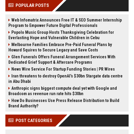
POPULAR POSTS
Web Infomatrix Announces Free IT & SEO Summer Internship
Program to Empower Future Digital Professionals
Popolo Music Group Hosts Thanksgiving Celebration for
Everlasting Hope and Vulnerable Children in Cebu
Melbourne Families Embrace Pre-Paid Funeral Plans by
Howard Squires to Secure Legacy and Save Costs
Glen Funerals Offers Funeral Arrangement Services With
Dedicated Grief Support & Aftercare Programs
News Wire Service For Startup Funding Stories | PR Wires
Iran threatens to destroy OpenAI’s $30bn Stargate data centre
in Abu Dhabi
Anthropic signs biggest compute deal yet with Google and
Broadcom as revenue run rate hits $30bn
How Do Businesses Use Press Release Distribution to Build
Brand Authority?
POST CATEGORIES