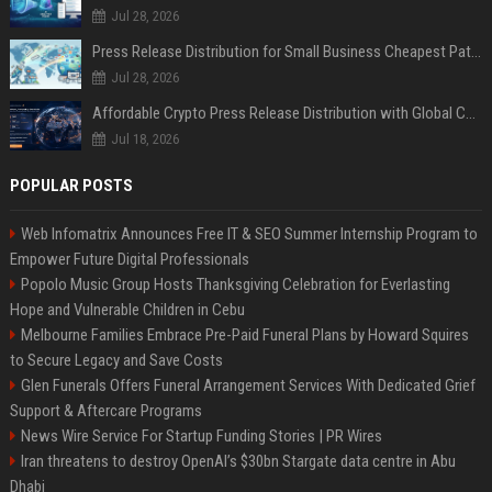
Jul 28, 2026
Press Release Distribution for Small Business Cheapest Path to Real Coverage
Jul 28, 2026
Affordable Crypto Press Release Distribution with Global Coverage
Jul 18, 2026
POPULAR POSTS
Web Infomatrix Announces Free IT & SEO Summer Internship Program to
Empower Future Digital Professionals
Popolo Music Group Hosts Thanksgiving Celebration for Everlasting
Hope and Vulnerable Children in Cebu
Melbourne Families Embrace Pre-Paid Funeral Plans by Howard Squires
to Secure Legacy and Save Costs
Glen Funerals Offers Funeral Arrangement Services With Dedicated Grief
Support & Aftercare Programs
News Wire Service For Startup Funding Stories | PR Wires
Iran threatens to destroy OpenAI’s $30bn Stargate data centre in Abu
Dhabi