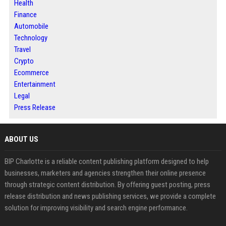
Health
Finance
Automobile
Technology
Travel
Crypto
Ecommerce
Entertainment
Legal
Press Release
ABOUT US
BIP Charlotte is a reliable content publishing platform designed to help
businesses, marketers and agencies strengthen their online presence
through strategic content distribution. By offering guest posting, press
release distribution and news publishing services, we provide a complete
solution for improving visibility and search engine performance.