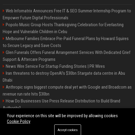
Web Infomatrix Announces Free IT & SEO Summer Internship Program to
Empower Future Digital Professionals
Popolo Music Group Hosts Thanksgiving Celebration for Everlasting
Hope and Vulnerable Children in Cebu
Melbourne Families Embrace Pre-Paid Funeral Plans by Howard Squires
to Secure Legacy and Save Costs
Glen Funerals Offers Funeral Arrangement Services With Dedicated Grief
Support & Aftercare Programs
News Wire Service For Startup Funding Stories | PR Wires
Iran threatens to destroy OpenAI’s $30bn Stargate data centre in Abu
Dhabi
Anthropic signs biggest compute deal yet with Google and Broadcom as
revenue run rate hits $30bn
How Do Businesses Use Press Release Distribution to Build Brand
Authority?
Vibe coding is flooding Apple’s App Store, and Apple is fighting back
Your experience on this site will be improved by allowing cookies
Cookie Policy
Accept cookies
©2026 BIP Charlotte. All right reserved.