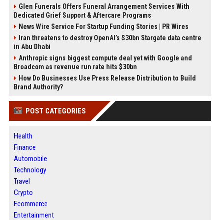
Glen Funerals Offers Funeral Arrangement Services With
Dedicated Grief Support & Aftercare Programs
News Wire Service For Startup Funding Stories | PR Wires
Iran threatens to destroy OpenAI’s $30bn Stargate data centre
in Abu Dhabi
Anthropic signs biggest compute deal yet with Google and
Broadcom as revenue run rate hits $30bn
How Do Businesses Use Press Release Distribution to Build
Brand Authority?
POST CATEGORIES
Health
Finance
Automobile
Technology
Travel
Crypto
Ecommerce
Entertainment